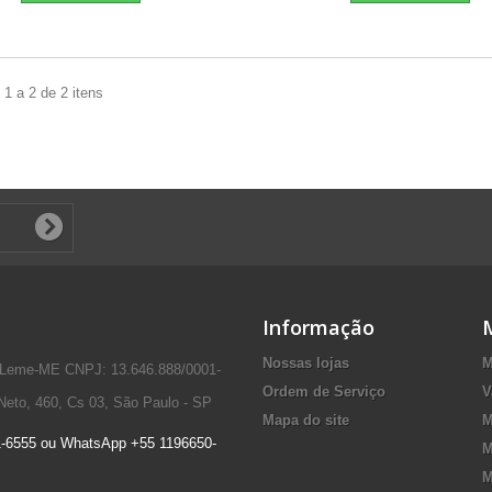
1 a 2 de 2 itens
Informação
Nossas lojas
M
 Leme-ME CNPJ: 13.646.888/0001-
Ordem de Serviço
V
Neto, 460, Cs 03, São Paulo - SP
Mapa do site
M
1-6555 ou WhatsApp +55 1196650-
M
M