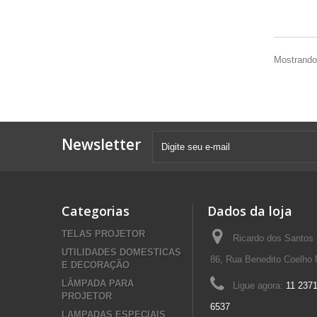
Mostrando 
Newsletter
Categorias
Dados da loja
TELAS PROJETOR
Ricardo dos Santos
UTILIDADES DOMESTICAS
86, Rua Benedito Coelho 
E DECORAÇÃO
LÂMPADA PARA
Ligue agora:
11 237
PROJETOR
6537
LAMPADAS ESPECIAIS