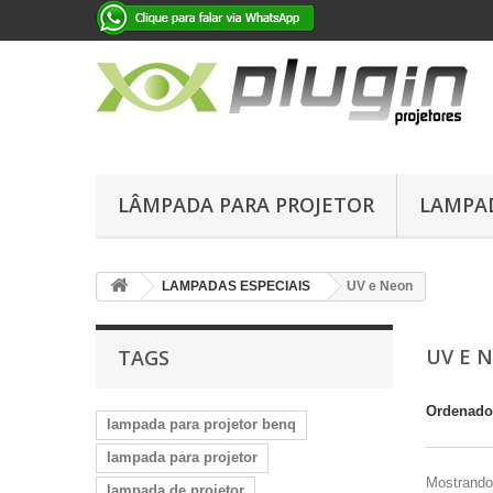
LÂMPADA PARA PROJETOR
LAMPAD
LAMPADAS ESPECIAIS
UV e Neon
UV E 
TAGS
Ordenado
lampada para projetor benq
lampada para projetor
Mostrando 
lampada de projetor