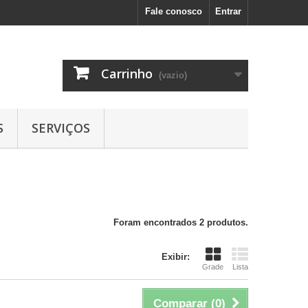
Fale conosco
Entrar
Carrinho
(vazio)
S
SERVIÇOS
Foram encontrados 2 produtos.
Exibir:
Grade
Lista
Comparar (
0
)