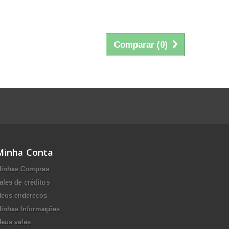
Comparar (
0
)
Minha Conta
inhas Compras
ales de créditos
eus endereços
inhas Informações
eus vales